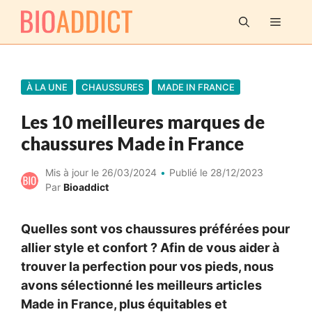
Aller
MENU
au
contenu
À LA UNE
CHAUSSURES
MADE IN FRANCE
Les 10 meilleures marques de
chaussures Made in France
Mis à jour le
26/03/2024
Publié le
28/12/2023
Par
Bioaddict
Quelles sont vos chaussures préférées pour
allier style et confort ? Afin de vous aider à
trouver la perfection pour vos pieds, nous
avons sélectionné les meilleurs articles
Made in France, plus équitables et