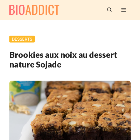
Aller
MENU
au
contenu
DESSERTS
Brookies aux noix au dessert
nature Sojade