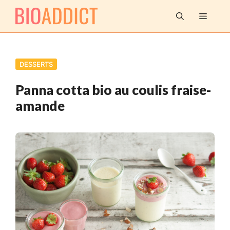
Aller
MENU
au
contenu
DESSERTS
Panna cotta bio au coulis fraise-
amande