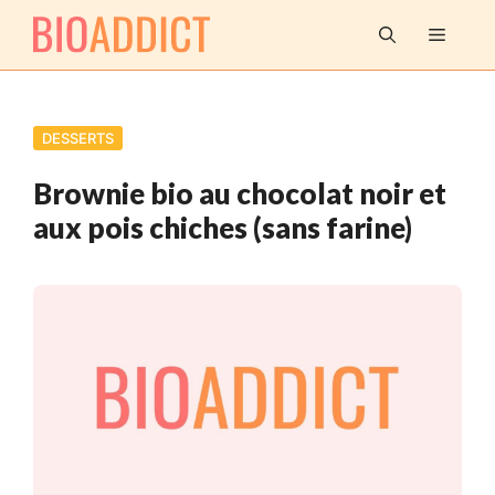
Aller
MENU
au
contenu
DESSERTS
Brownie bio au chocolat noir et
aux pois chiches (sans farine)