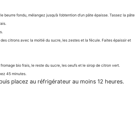
 le beurre fondu, mélangez jusqu’à l’obtention d’un pâte épaisse. Tassez la pâte
ais.
s.
es citrons avec la moitié du sucre, les zestes et la fécule. Faites épaissir et
omage bio frais, le reste du sucre, les oeufs et le sirop de citron vert.
rnez 45 minutes.
t puis placez au réfrigérateur au moins 12 heures.