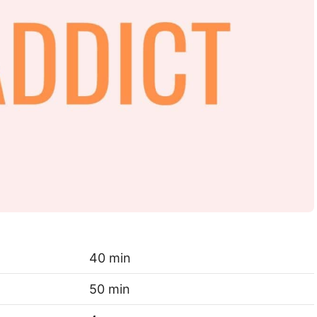
40 min
50 min