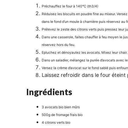
Préchauffez le four à 140°C (th3/4)
Réduisez les biscuits en poudre fine au mixeur. Versez
dans le fond d’un moule à charnière puis réservez au fr
Prélevez le zeste des citrons verts puis pressez leur ju
Dans une casserole, faites chauffer à feu moyen le jus d
réservez hors du feu.
Epluchez et dénoyautez les avocats. Mixez leur chair.
Dans un saladier, mélangez la purée d’avocats avec le fr
Versez la crème d’avocat sur le fond sablé puis enfou
Laissez refroidir dans le four étein
Ingrédients
3 avocats bio bien mûrs
500g de fromage frais bio
4 citrons verts bio