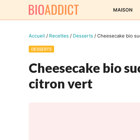
Aller
MAISON
au
contenu
Accueil
/
Recettes
/
Desserts
/
Cheesecake bio sucr
DESSERTS
Cheesecake bio suc
citron vert