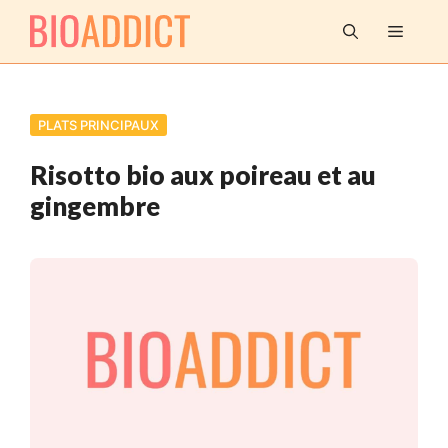
Aller
MENU
au
contenu
PLATS PRINCIPAUX
Risotto bio aux poireau et au
gingembre