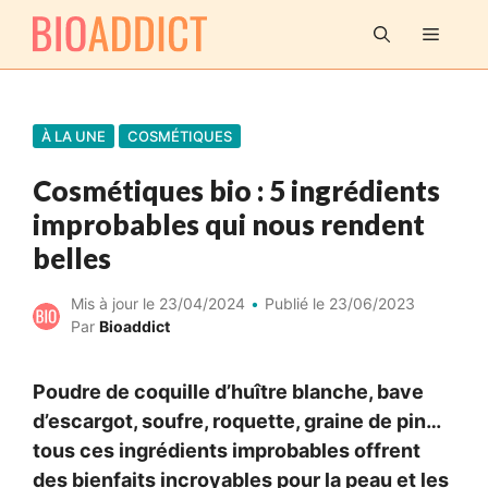
Aller
MENU
au
contenu
À LA UNE
COSMÉTIQUES
Cosmétiques bio : 5 ingrédients
improbables qui nous rendent
belles
Mis à jour le
23/04/2024
Publié le
23/06/2023
Par
Bioaddict
Poudre de coquille d’huître blanche, bave
d’escargot, soufre, roquette, graine de pin…
tous ces ingrédients improbables offrent
des bienfaits incroyables pour la peau et les