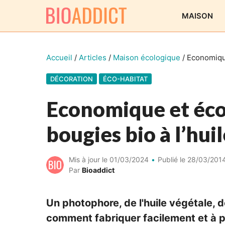
Aller
MAISON
au
contenu
Accueil
/
Articles
/
Maison écologique
/
Economique
DÉCORATION
ÉCO-HABITAT
Economique et écol
bougies bio à l’hui
Mis à jour le
01/03/2024
Publié le
28/03/201
Par
Bioaddict
Un photophore, de l'huile végétale, de
comment fabriquer facilement et à pe