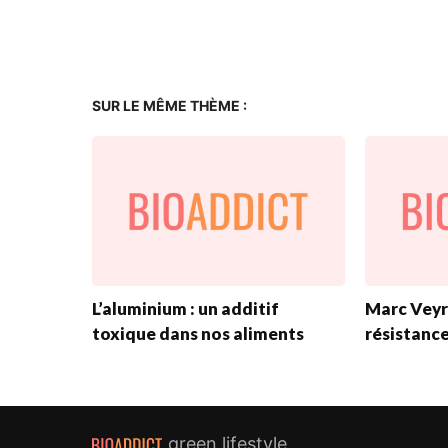
SUR LE MÊME THÈME :
L’aluminium : un additif
Marc Veyr
toxique dans nos aliments
résistance
green lifestyle