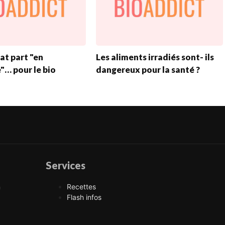
at part "en
Les aliments irradiés sont- ils
"… pour le bio
dangereux pour la santé ?
Services
n
Recettes
Flash infos