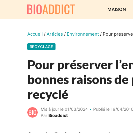
Aller
MAISON
au
contenu
Accueil
/
Articles
/
Environnement
/
Pour préserver
RECYCLAGE
Pour préserver l’e
bonnes raisons de 
recyclé
Mis à jour le
01/03/2024
Publié le
19/04/201
Par
Bioaddict