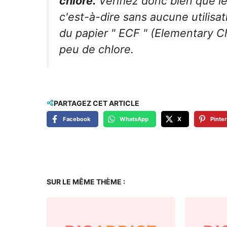
chlore.
Vérifiez donc bien que le 
c'est-à-dire sans aucune utilisa
du papier " ECF " (Elementary Ch
peu de chlore.
PARTAGEZ CET ARTICLE
Facebook
WhatsApp
X
Pinte
SUR LE MÊME THÈME :