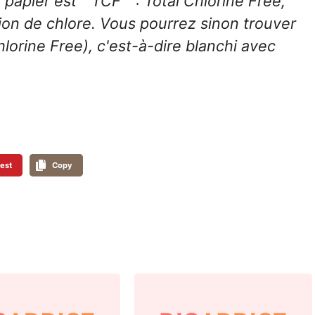
papier est " TCF " : Total Chlorine Free,
tion de chlore. Vous pourrez sinon trouver
lorine Free), c'est-à-dire blanchi avec
rest
Copy