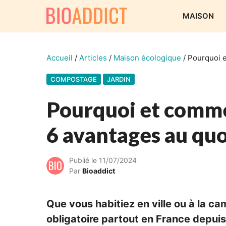
Aller
MAISON
au
contenu
Accueil
/
Articles
/
Maison écologique
/
Pourquoi e
COMPOSTAGE
JARDIN
Pourquoi et comme
6 avantages au qu
Publié le
11/07/2024
Par
Bioaddict
Que vous habitiez en ville ou à la c
obligatoire partout en France depuis 