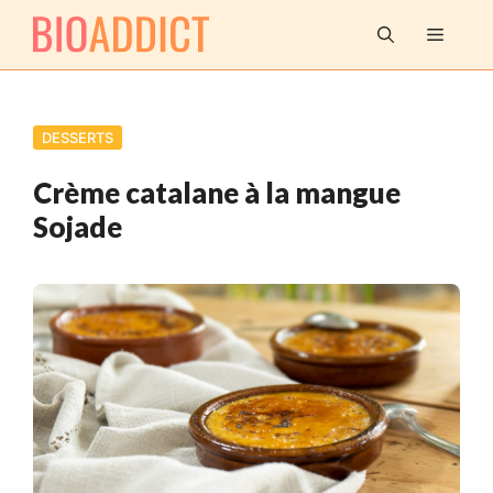
Aller
MENU
au
contenu
DESSERTS
Crème catalane à la mangue
Sojade