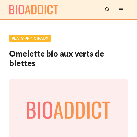
Aller
MENU
au
contenu
PLATS PRINCIPAUX
Omelette bio aux verts de
blettes