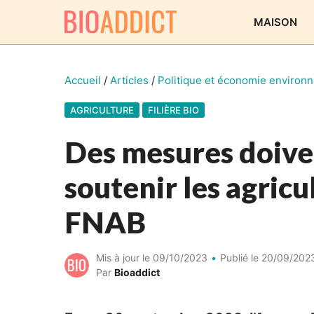
Aller
MAISON
au
contenu
Accueil
/
Articles
/
Politique et économie environ
AGRICULTURE
FILIÈRE BIO
Des mesures doiven
soutenir les agricu
FNAB
Mis à jour le
09/10/2023
Publié le
20/09/202
Par
Bioaddict