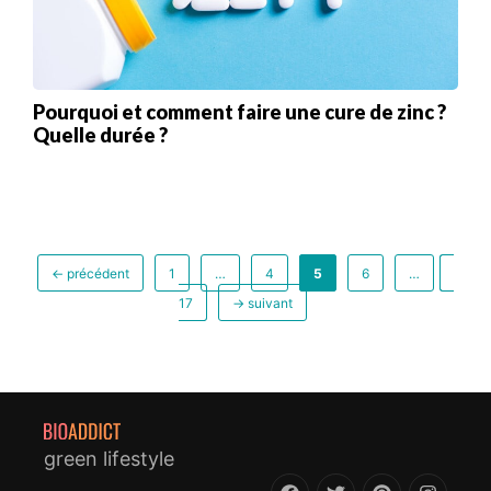
Pourquoi et comment faire une cure de zinc ?
Quelle durée ?
Page
Page
Page
Page
Page
←
précédent
1
…
4
5
6
…
17
→
suivant
green lifestyle